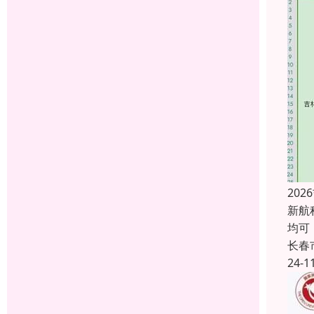
20
新航
均可
长春
24-1