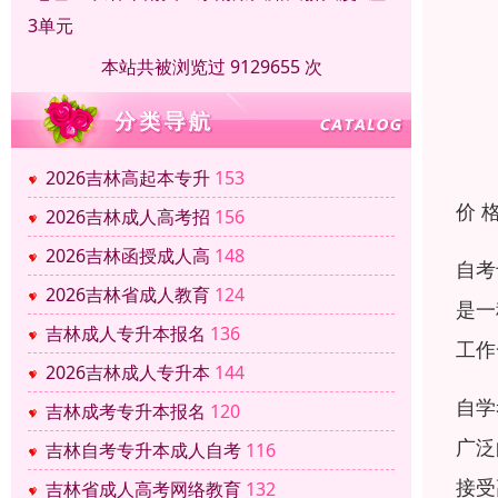
3单元
本站共被浏览过 9129655 次
2026吉林高起本专升
153
价 
2026吉林成人高考招
156
2026吉林函授成人高
148
自考
2026吉林省成人教育
124
是一
吉林成人专升本报名
136
工作
2026吉林成人专升本
144
自学
吉林成考专升本报名
120
广泛
吉林自考专升本成人自考
116
接受
吉林省成人高考网络教育
132