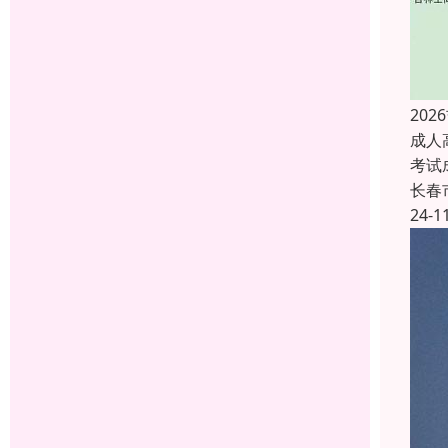
20
成人
考试
长春
24-1