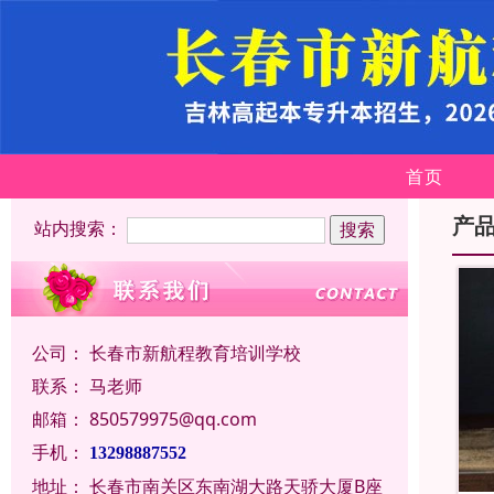
首页
产
站内搜索：
公司：
长春市新航程教育培训学校
联系：
马老师
邮箱：
850579975@qq.com
手机：
13298887552
地址：
长春市南关区东南湖大路天骄大厦B座