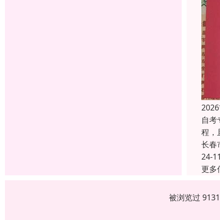
20
自考
程，
长春
24-1
更多
被浏览过 913