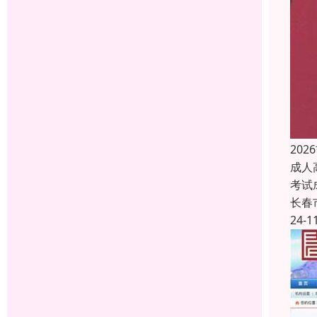
20
成人
考试
长春
24-1