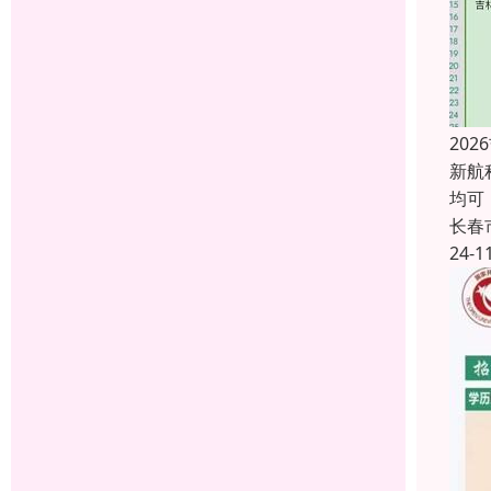
20
新航
均可
长春
24-1