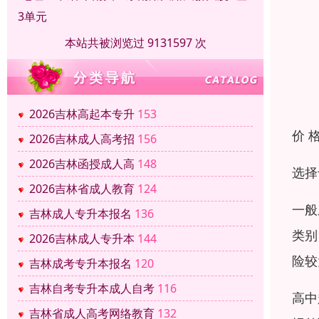
3单元
本站共被浏览过 9131597 次
2026吉林高起本专升
153
价 
2026吉林成人高考招
156
2026吉林函授成人高
148
选择
2026吉林省成人教育
124
一般
吉林成人专升本报名
136
类别
2026吉林成人专升本
144
险较
吉林成考专升本报名
120
吉林自考专升本成人自考
116
高中
吉林省成人高考网络教育
132