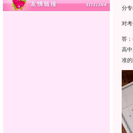
分专
对考
答：
高中
准的