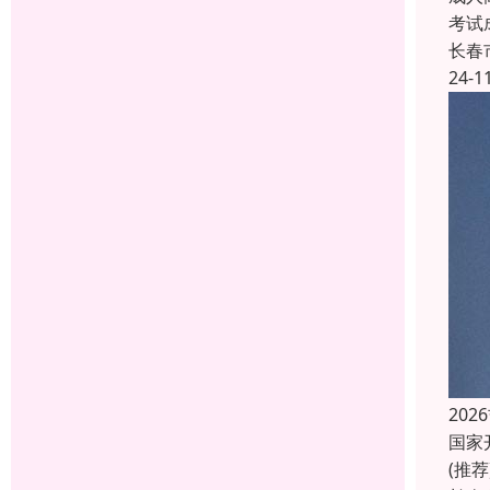
考试
长春
24-1
20
国家
(推