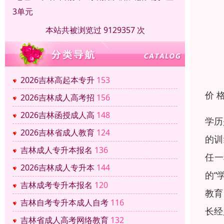
3单元
本站共被浏览过 9129357 次
2026吉林高起本专升
153
价 
2026吉林成人高考招
156
2026吉林函授成人高
148
学历
2026吉林省成人教育
124
的训
吉林成人专升本报名
136
任一
2026吉林成人专升本
144
的“
吉林成考专升本报名
120
教育
吉林自考专升本成人自考
116
长经
吉林省成人高考网络教育
132